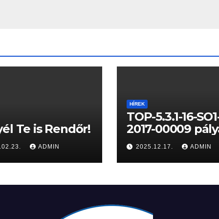
HÍREK
TOP-5.3.1-16-SO1
él Te is Rendőr!
2017-00009 pály
10 számú
.02.23.
ADMIN
2025.12.17.
ADMIN
fenntartási
jelentése