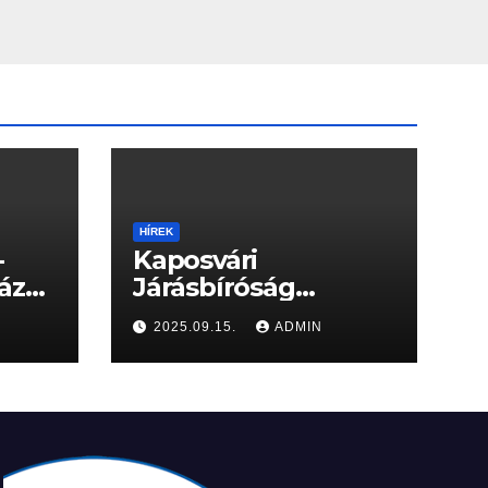
HÍREK
-
Kaposvári
ázat
Járásbíróság
Hírdetménye
2025.09.15.
ADMIN