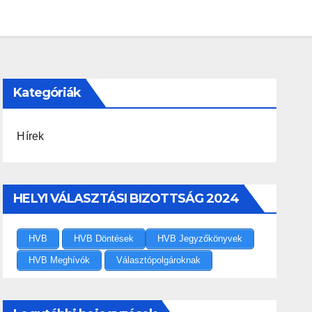
Kategóriák
Hírek
HELYI VÁLASZTÁSI BIZOTTSÁG 2024
HVB
HVB Döntések
HVB Jegyzőkönyvek
HVB Meghívók
Választópolgároknak