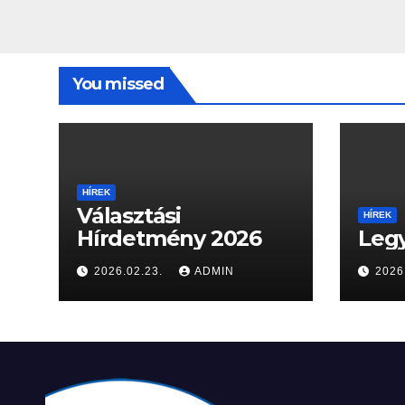
You missed
HÍREK
Választási
HÍREK
Hírdetmény 2026
Legy
2026.02.23.
ADMIN
2026