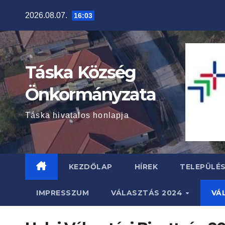
Skip
2026.08.07.
16:03
to
content
Táska Község
Önkormányzata
Táska hivatalos honlapja
KEZDŐLAP
HÍREK
TELEPÜLÉ
IMPRESSZUM
VÁLASZTÁS 2024
VÁ