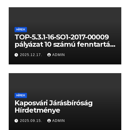
HÍREK
TOP-5.3.1-16-SO1-2017-00009
pályázat 10 számú fenntartási
jelentése
2025.12.17.
ADMIN
HÍREK
Kaposvári Járásbíróság
Hírdetménye
2025.09.15.
ADMIN