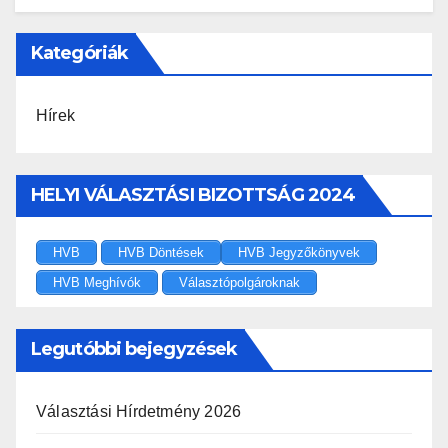
Kategóriák
Hírek
HELYI VÁLASZTÁSI BIZOTTSÁG 2024
HVB
HVB Döntések
HVB Jegyzőkönyvek
HVB Meghívók
Választópolgároknak
Legutóbbi bejegyzések
Választási Hírdetmény 2026