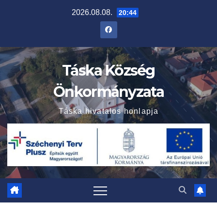
Skip
2026.08.08.
20:44
to
content
Táska Község
Önkormányzata
Táska hivatalos honlapja