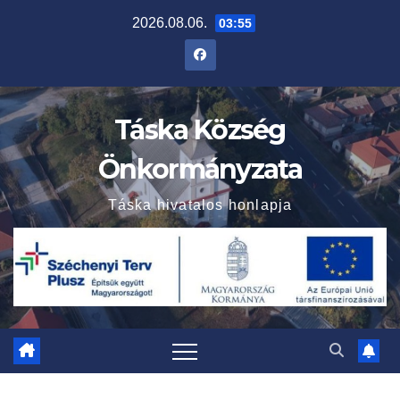
Skip
2026.08.06.
03:55
to
content
Táska Község
Önkormányzata
Táska hivatalos honlapja