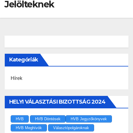
Jelölteknek
Kategóriák
Hírek
HELYI VÁLASZTÁSI BIZOTTSÁG 2024
HVB
HVB Döntések
HVB Jegyzőkönyvek
HVB Meghívók
Választópolgároknak