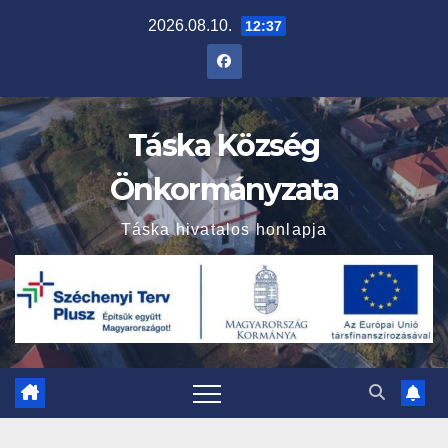
Skip
2026.08.10.
12:37
to
content
Táska Község
Önkormányzata
Táska hivatalos honlapja