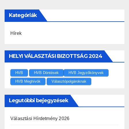
Kategóriák
Hírek
HELYI VÁLASZTÁSI BIZOTTSÁG 2024
HVB
HVB Döntések
HVB Jegyzőkönyvek
HVB Meghívók
Választópolgároknak
Legutóbbi bejegyzések
Választási Hírdetmény 2026