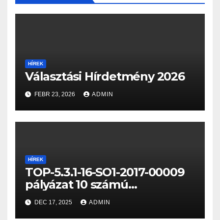
HÍREK
Választási Hírdetmény 2026
FEBR 23, 2026
ADMIN
HÍREK
TOP-5.3.1-16-SO1-2017-00009
pályázat 10 számú
fenntartási jelentése
DEC 17, 2025
ADMIN