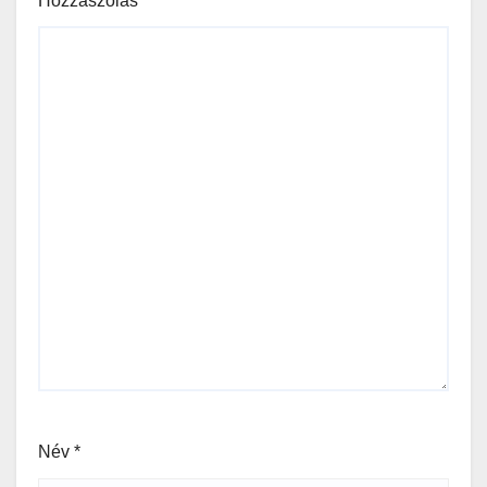
Hozzászólás
*
Név
*