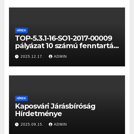
HÍREK
TOP-5.3.1-16-SO1-2017-00009
pályázat 10 számú fenntartási
jelentése
2025.12.17.
ADMIN
HÍREK
Kaposvári Járásbíróság
Hírdetménye
2025.09.15.
ADMIN