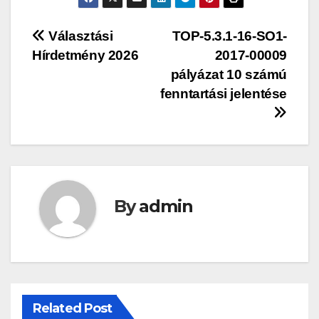
Bejegyzés
Választási
TOP-5.3.1-16-SO1-
Hírdetmény 2026
2017-00009
navigáció
pályázat 10 számú
fenntartási jelentése
By
admin
Related Post