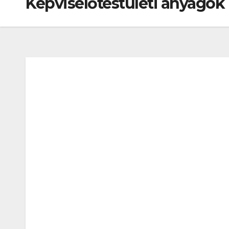
Képviselőtestületi anyagok