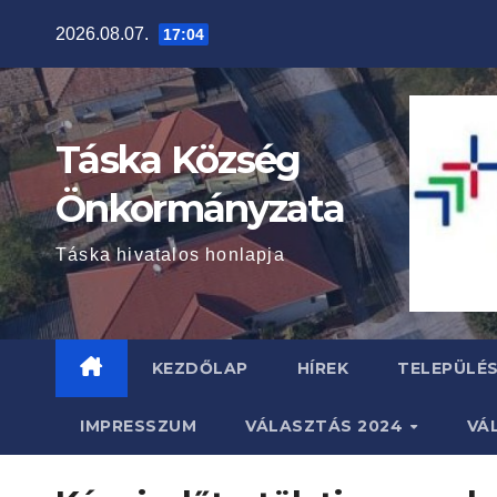
Skip
2026.08.07.
17:04
to
content
Táska Község
Önkormányzata
Táska hivatalos honlapja
KEZDŐLAP
HÍREK
TELEPÜLÉ
IMPRESSZUM
VÁLASZTÁS 2024
VÁ