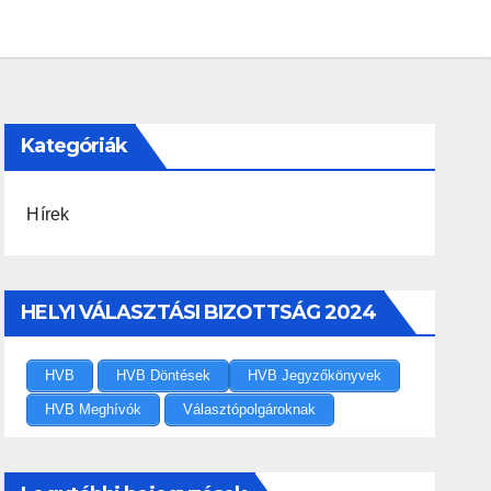
Kategóriák
Hírek
HELYI VÁLASZTÁSI BIZOTTSÁG 2024
HVB
HVB Döntések
HVB Jegyzőkönyvek
HVB Meghívók
Választópolgároknak