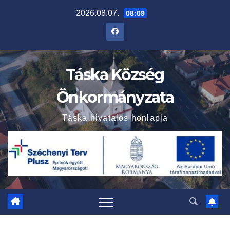
Skip
2026.08.07.
08:09
to
content
Táska Község
Önkormányzata
Táska hivatalos honlapja