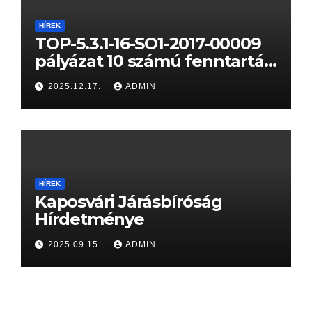
HÍREK
TOP-5.3.1-16-SO1-2017-00009
pályázat 10 számú fenntartási
jelentése
2025.12.17.
ADMIN
HÍREK
Kaposvári Járásbíróság
Hírdetménye
2025.09.15.
ADMIN