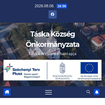
Skip
2026.08.08.
16:58
to
content
Táska Község
Önkormányzata
Táska hivatalos honlapja