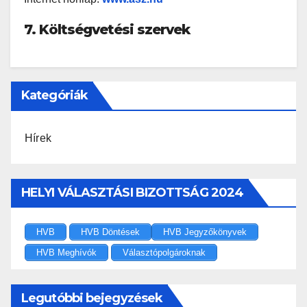
7.
Költségvetési szervek
Kategóriák
Hírek
HELYI VÁLASZTÁSI BIZOTTSÁG 2024
HVB
HVB Döntések
HVB Jegyzőkönyvek
HVB Meghívók
Választópolgároknak
Legutóbbi bejegyzések