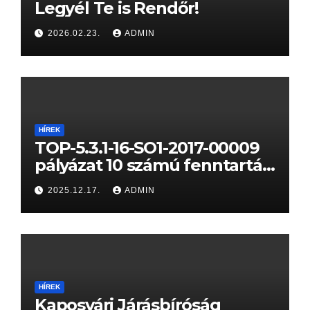
Legyél Te is Rendőr!
2026.02.23.
ADMIN
HÍREK
TOP-5.3.1-16-SO1-2017-00009
pályázat 10 számú fenntartási
jelentése
2025.12.17.
ADMIN
HÍREK
Kaposvári Járásbíróság