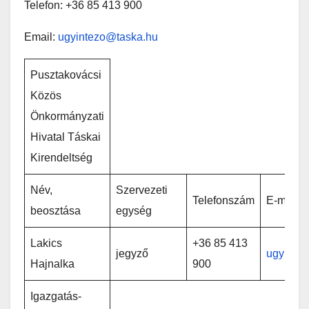
Telefon: +36 85 413 900
Email:
ugyintezo@taska.hu
Pusztakovácsi
Közös
Önkormányzati
Hivatal Táskai
Kirendeltség
Név,
Szervezeti
Telefonszám
E-mail
beosztása
egység
Lakics
+36 85 413
jegyző
ugyinte
Hajnalka
900
Igazgatás-