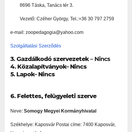
8696 Táska, Tanács tér 3.
Vezető: Czéher György, Tel.:+36 30 797 2759
e-mail: zoopedagogia@yahoo.com
Szolgáltatási Szerződés
3
.
Gazdálkodó szervezetek
– Nincs
4
.
Közalapítványok
– Nincs
5
.
Lapok
– Nincs
6
.
Felettes, felügyeleti szerve
Neve:
Somogy Megyei Kormányhivatal
Székhelye: Kaposvár Postai címe: 7400 Kaposvár,