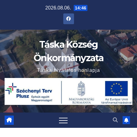
Skip
2026.08.06.
14:46
to
content
Táska Község
Önkormányzata
Táska hivatalos honlapja