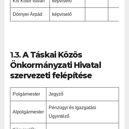
Kis Kotor István
képviselő
Dörnyei Árpád
képviselő
1.3.
A Táskai Közös
Önkormányzati Hivatal
szervezeti felépítése
Polgármester
Jegyző
Pénzügyi és Igazgatási
Alpolgármester
Ügyintéző