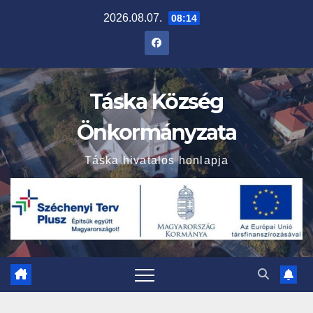
Skip
2026.08.07.
08:14
to
content
Táska Község
Önkormányzata
Táska hivatalos honlapja