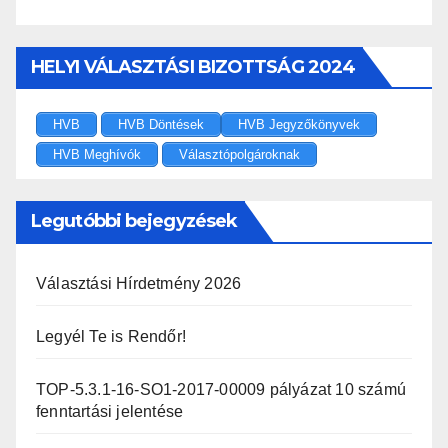
HELYI VÁLASZTÁSI BIZOTTSÁG 2024
HVB
HVB Döntések
HVB Jegyzőkönyvek
HVB Meghívók
Választópolgároknak
Legutóbbi bejegyzések
Választási Hírdetmény 2026
Legyél Te is Rendőr!
TOP-5.3.1-16-SO1-2017-00009 pályázat 10 számú
fenntartási jelentése