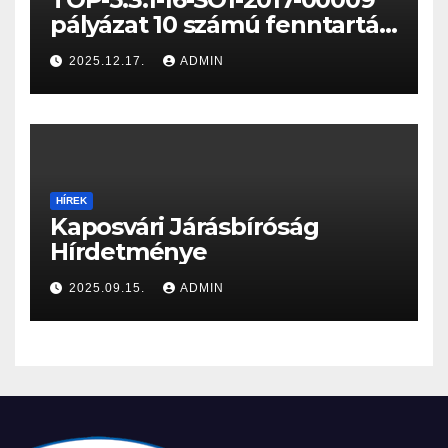
pályázat 10 számú fenntartási
jelentése
2025.12.17.
ADMIN
HÍREK
Kaposvári Járásbíróság
Hírdetménye
2025.09.15.
ADMIN