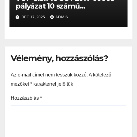
pályázat 10 számú
fenntartási jelentése
DEC 17, 2025
ADMIN
Vélemény, hozzászólás?
Az e-mail címet nem tesszük közzé.
A kötelező
mezőket
*
karakterrel jelöltük
Hozzászólás
*