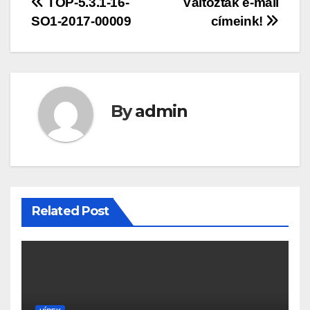
Bejegyzés
TOP-5.3.1-16-
Változtak e-mail
SO1-2017-00009
címeink!
navigáció
By
admin
Related Post