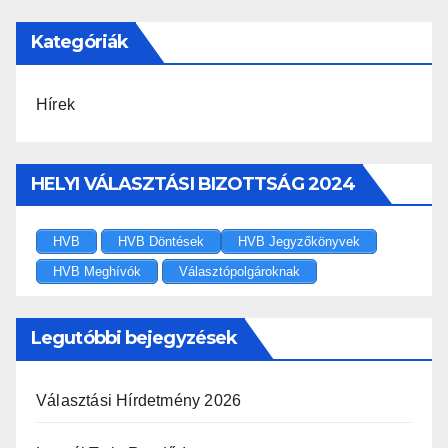
Kategóriák
Hírek
HELYI VÁLASZTÁSI BIZOTTSÁG 2024
HVB
HVB Döntések
HVB Jegyzőkönyvek
HVB Meghívók
Választópolgároknak
Legutóbbi bejegyzések
Választási Hírdetmény 2026