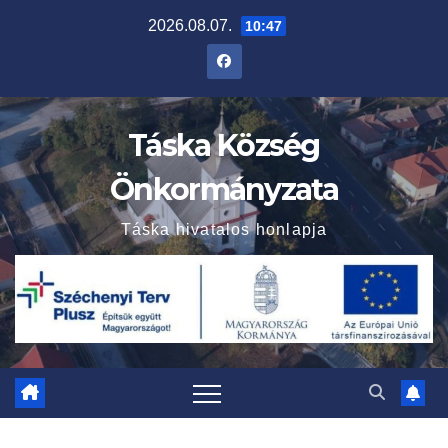
Skip
2026.08.07.
10:47
to
content
Táska Község
Önkormányzata
Táska hivatalos honlapja