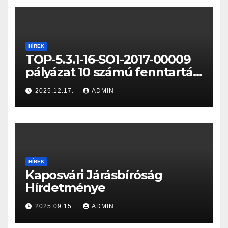
HÍREK
TOP-5.3.1-16-SO1-2017-00009
pályázat 10 számú fenntartási
jelentése
2025.12.17.
ADMIN
HÍREK
Kaposvári Járásbíróság
Hírdetménye
2025.09.15.
ADMIN