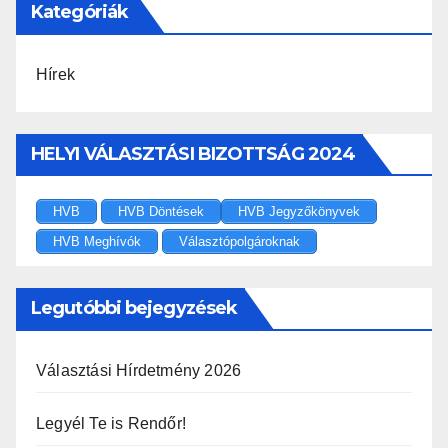
Kategóriák
Hírek
HELYI VÁLASZTÁSI BIZOTTSÁG 2024
HVB
HVB Döntések
HVB Jegyzőkönyvek
HVB Meghívók
Választópolgároknak
Legutóbbi bejegyzések
Választási Hírdetmény 2026
Legyél Te is Rendőr!