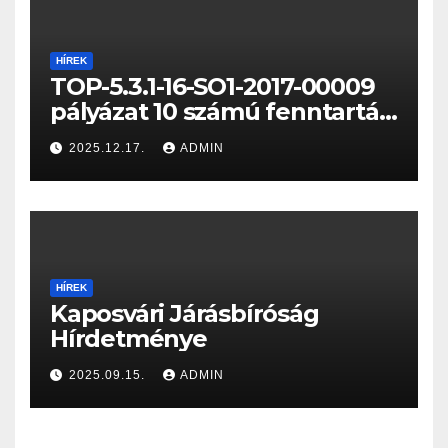
HÍREK
TOP-5.3.1-16-SO1-2017-00009
pályázat 10 számú fenntartási
jelentése
2025.12.17.
ADMIN
HÍREK
Kaposvári Járásbíróság
Hírdetménye
2025.09.15.
ADMIN