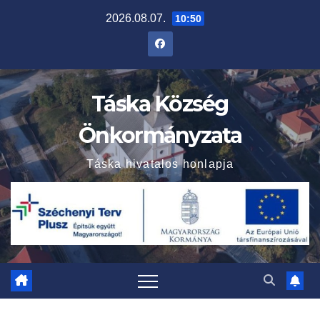
Skip
2026.08.07.
10:50
to
content
Táska Község
Önkormányzata
Táska hivatalos honlapja